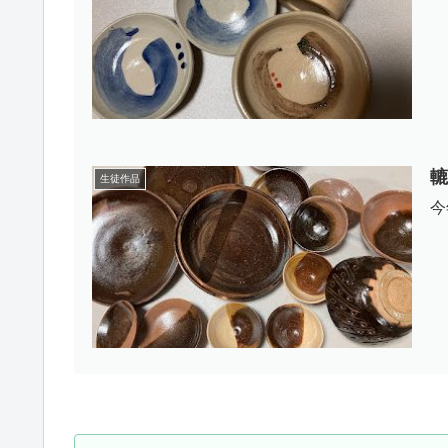
生徒作品
今