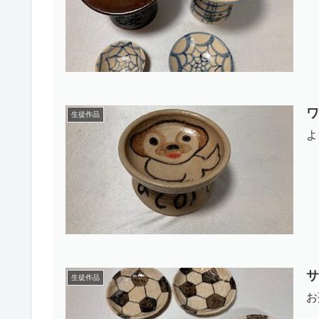
生徒作品
よ
生徒作品
お