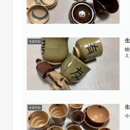
生徒作品
轆
え
生徒作品
今