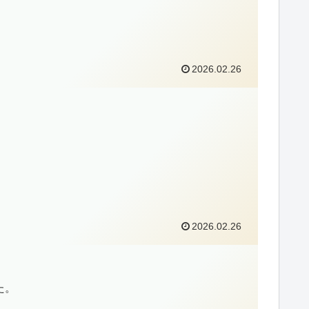
2026.02.26
2026.02.26
た。