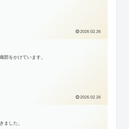
2026.02.26
織部をかけています。
2026.02.26
きました。