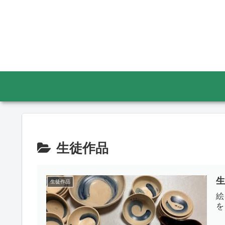
生徒作品
生徒作品
絵
を