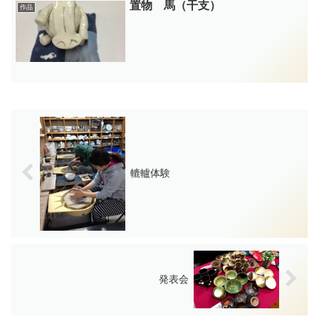
置物 馬（干支）
作品
轆轤体験
発表会