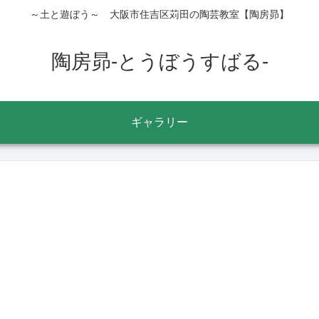
～土と遊ぼう～ 大阪市住吉区苅田の陶芸教室【陶房昴】
陶房昴-とうぼうすばる-
ギャラリー