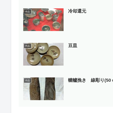
冷却還元
作品
豆皿
作品
轆轤挽き 線彫り(50
作品