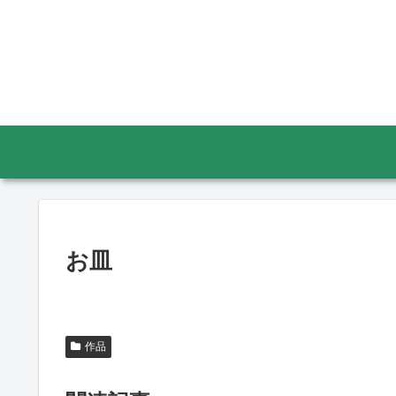
お皿
作品