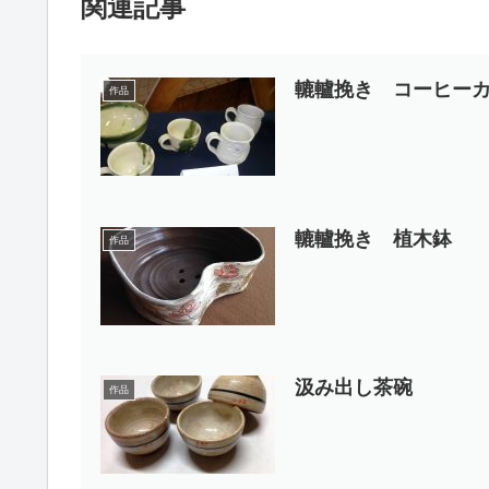
関連記事
轆轤挽き コーヒー
作品
轆轤挽き 植木鉢
作品
汲み出し茶碗
作品