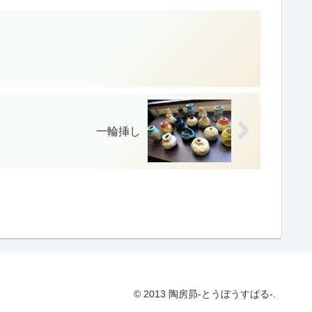
一輪挿し
© 2013 陶房昴-とうぼうすばる-.